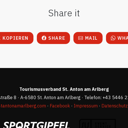
Share it
 KOPIEREN
SHARE
MAIL
WHA
Tourismusverband St. Anton am Arlberg
straße 8 · A-6580 St. Anton am Arlberg · Telefon: +43 5446 
stantonamarlberg.com
·
Facebook
·
Impressum
·
Datenschutz