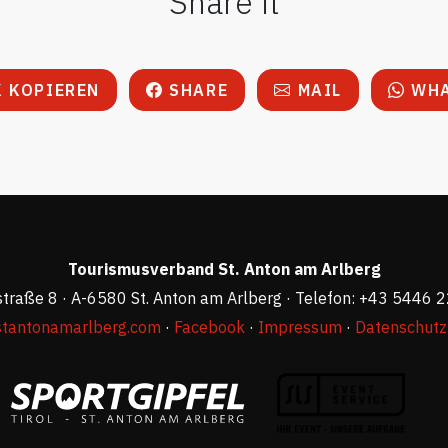
Share it
 KOPIEREN
SHARE
MAIL
WHA
Tourismusverband St. Anton am Arlberg
straße 8 · A-6580 St. Anton am Arlberg · Telefon: +43 5446 
stantonamarlberg.com
·
Facebook
·
Impressum
·
Datenschutz