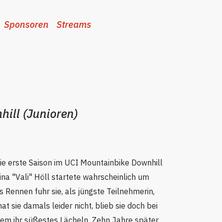
Sponsoren
Streams
hill (Junioren)
die erste Saison im UCI Mountainbike Downhill
na "Vali" Höll startete wahrscheinlich um
es Rennen fuhr sie, als jüngste Teilnehmerin,
t sie damals leider nicht, blieb sie doch bei
em ihr süßestes Lächeln. Zehn Jahre später