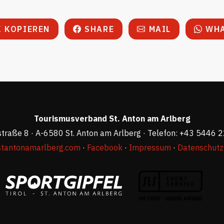
 KOPIEREN
SHARE
MAIL
WHA
Tourismusverband St. Anton am Arlberg
straße 8 · A-6580 St. Anton am Arlberg · Telefon: +43 5446 
stantonamarlberg.com
·
Facebook
·
Impressum
·
Datenschutz